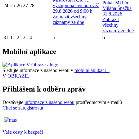
Pohár MUDr.
24
25
26
27
28
výstupu na cvičnou věž
Milana Špačka
29.8.2026 od 9:00 h
31.8.2026
Zobrazit všechny
Zobrazit
záznamy ze dne
všechny
záznamy ze dne
31
1
2
3
4
5
6
Mobilní aplikace
Sledujte informace z našeho webu v
mobilní aplikaci –
V OBRAZE.
Přihlášení k odběru zpráv
Dostávejte
informace z našeho webu
prostřednictvím e-mailů
Chci se zaregistrovat
Vaše cesty k bezpečí