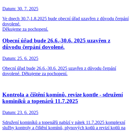
Datum:
30. 7. 2025
Ve dnech 30.7-1.8.2025 bude obecní úřad uzavřen z důvodu čerpání
dovolené.
Děkujeme za pochopení.
Obecní úřad bude 26.6.-30.6. 2025 uzavřen z
důvodu čerpání dovolené.
Datum:
25. 6. 2025
Obecní úřad bude 26.6.-30.6. 2025 uzavřen z důvodu čerpání
dovolené. Děkujeme za pochopení.
Kontrola a čištění komínů, revize kontle - sdružení
kominíků a topenárů 11.7.2025
Datum:
23. 6. 2025
Sdružení kominíků a topenářů nabízí v pátek 11.7.2025 komplexní
služby kontroly a čištění komínů, plynových kotlů a revizí kotlů na