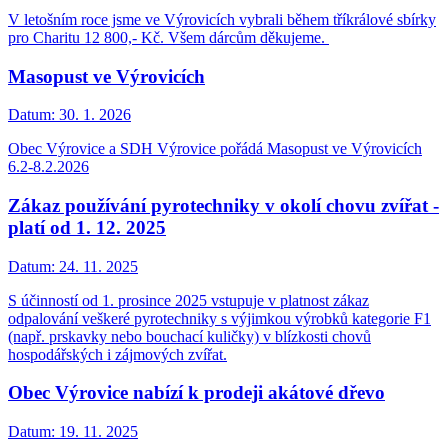
V letošním roce jsme ve Výrovicích vybrali během tříkrálové sbírky
pro Charitu 12 800,- Kč. Všem dárcům děkujeme.
Masopust ve Výrovicích
Datum:
30. 1. 2026
Obec Výrovice a SDH Výrovice pořádá Masopust ve Výrovicích
6.2-8.2.2026
Zákaz používání pyrotechniky v okolí chovu zvířat -
platí od 1. 12. 2025
Datum:
24. 11. 2025
S účinností od 1. prosince 2025 vstupuje v platnost zákaz
odpalování veškeré pyrotechniky s výjimkou výrobků kategorie F1
(např. prskavky nebo bouchací kuličky) v blízkosti chovů
hospodářských i zájmových zvířat.
Obec Výrovice nabízí k prodeji akátové dřevo
Datum:
19. 11. 2025