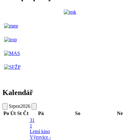
Kalendář
Srpen
2026
Po
Út
St
Čt
Pá
So
Ne
31
1
Letní kino
Výrovice -