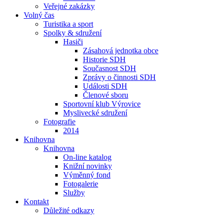
Veřejné zakázky
Volný čas
Turistika a sport
Spolky & sdružení
Hasiči
Zásahová jednotka obce
Historie SDH
Současnost SDH
Zprávy o činnosti SDH
Události SDH
Členové sboru
Sportovní klub Výrovice
Myslivecké sdružení
Fotografie
2014
Knihovna
Knihovna
On-line katalog
Knižní novinky
Výměnný fond
Fotogalerie
Služby
Kontakt
Důležité odkazy