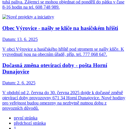
tuhá paliva. Zájemci se mohou objednat od pondělí do pátku v čase
8-16 hodin na tel. 608 748 989.
Obec Výrovice - našly se klíče na hasičském hřišti
Datum:
13. 6. 2025
V obci Výrovice u hasičského hřiště pod stromem se našly klíče. K
vyzvednutí jsou na obecním úřadě, příp. tel. 777 068 647.
Dočasná změna otevírací doby - pošta Horní
Dunajovice
Datum:
2. 6. 2025
V období od 2. června do 30. června 2025 dojde k dočasné změně
otevírací doby provozovny 671 34 Horní Dunajovice. Nové hodiny
pro veřejnost budou omezeny na nezbytně nutnou dobu z
provozních důvodů.
první stránka
předchozí stránka
1