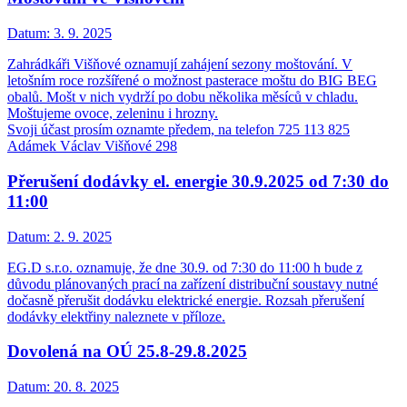
Datum:
3. 9. 2025
Zahrádkáři Višňové oznamují zahájení sezony moštování. V
letošním roce rozšířené o možnost pasterace moštu do BIG BEG
obalů. Mošt v nich vydrží po dobu několika měsíců v chladu.
Moštujeme ovoce, zeleninu i hrozny.
Svoji účast prosím oznamte předem, na telefon 725 113 825
Adámek Václav Višňové 298
Přerušení dodávky el. energie 30.9.2025 od 7:30 do
11:00
Datum:
2. 9. 2025
EG.D s.r.o. oznamuje, že dne 30.9. od 7:30 do 11:00 h bude z
důvodu plánovaných prací na zařízení distribuční soustavy nutné
dočasně přerušit dodávku elektrické energie. Rozsah přerušení
dodávky elektřiny naleznete v příloze.
Dovolená na OÚ 25.8-29.8.2025
Datum:
20. 8. 2025