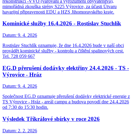
rekonstrukci -VVO (varování a vyrozumění obyvatelstva),
mimořádná zkouška sirény S225 Výrovice, za účasti Útvaru
havarijní připravenosti EDU a HZS Jihomoravského kraje.
Kominické služby 16.4.2026 - Rostislav Stuchlík
Datum:
9. 4. 2026
Rostislav Stuchlík oznamuje, že dne 16.4.2026 bude v naší obci
provádět kominické služby - kontrolu a čištění spalinových cest.
Tel. 728 059 667
EG.D přerušení dodávky elektřiny 24.4.2026 - TS -
Výrovice - Hráz
Datum:
9. 4. 2026
Společnost EG.D oznamuje přerušení dodávky elektrické energie z
TS Výrovice - Hráz - areál campu a budova povodí dne 24.4.2026
od 7:30 do 15:30 hodin.
Výsledek Tříkrálové sbírky v roce 2026
Datum:
2. 2. 2026