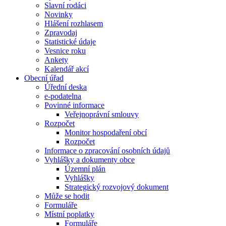
Slavní rodáci
Novinky
Hlášení rozhlasem
Zpravodaj
Statistické údaje
Vesnice roku
Ankety
Kalendář akcí
Obecní úřad
Úřední deska
e-podatelna
Povinné informace
Veřejnoprávní smlouvy
Rozpočet
Monitor hospodaření obcí
Rozpočet
Informace o zpracování osobních údajů
Vyhlášky a dokumenty obce
Územní plán
Vyhlášky
Strategický rozvojový dokument
Může se hodit
Formuláře
Místní poplatky
Formuláře