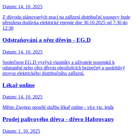
Datum:
14. 10. 2025
Z důvodu plánovaných prací na zařízení distribuční soustavy bude
přerušena dodávka elektrické energie dne 30.10.2025 od 7:30 do
12:30
Odstraňování a ořez dřevin - EG.D
Datum:
14. 10. 2025
Společnost EG.D vyzývá vlastníky a uživatele pozemků k
odstranění nebo ořez dřevin ohrožujících bezpečný a spolehlivý
provoz elektrického distribučního zařízení.
Lékař online
Datum:
14. 10. 2025
Město Znojmo spouští službu lékař online - více viz. leták
Prodej palivového dřeva - dřevo Habrovany
Datum:
1. 10. 2025