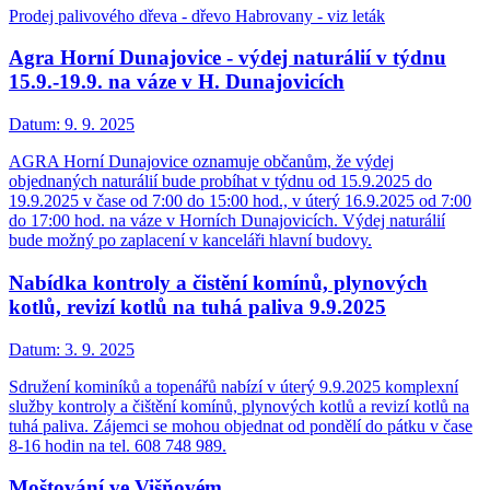
Prodej palivového dřeva - dřevo Habrovany - viz leták
Agra Horní Dunajovice - výdej naturálií v týdnu
15.9.-19.9. na váze v H. Dunajovicích
Datum:
9. 9. 2025
AGRA Horní Dunajovice oznamuje občanům, že výdej
objednaných naturálií bude probíhat v týdnu od 15.9.2025 do
19.9.2025 v čase od 7:00 do 15:00 hod., v úterý 16.9.2025 od 7:00
do 17:00 hod. na váze v Horních Dunajovicích. Výdej naturálií
bude možný po zaplacení v kanceláři hlavní budovy.
Nabídka kontroly a čistění komínů, plynových
kotlů, revizí kotlů na tuhá paliva 9.9.2025
Datum:
3. 9. 2025
Sdružení kominíků a topenářů nabízí v úterý 9.9.2025 komplexní
služby kontroly a čištění komínů, plynových kotlů a revizí kotlů na
tuhá paliva. Zájemci se mohou objednat od pondělí do pátku v čase
8-16 hodin na tel. 608 748 989.
Moštování ve Višňovém