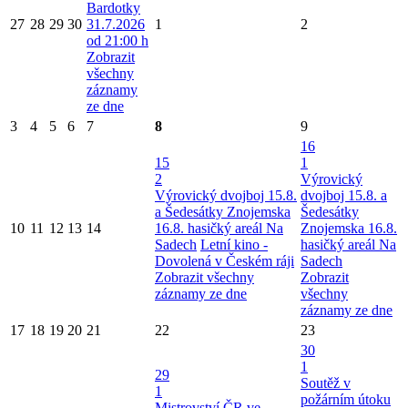
Bardotky
27
28
29
30
31.7.2026
1
2
od 21:00 h
Zobrazit
všechny
záznamy
ze dne
3
4
5
6
7
8
9
16
15
1
2
Výrovický
Výrovický dvojboj 15.8.
dvojboj 15.8. a
a Šedesátky Znojemska
Šedesátky
10
11
12
13
14
16.8. hasičký areál Na
Znojemska 16.8.
Sadech
Letní kino -
hasičký areál Na
Dovolená v Českém ráji
Sadech
Zobrazit všechny
Zobrazit
záznamy ze dne
všechny
záznamy ze dne
17
18
19
20
21
22
23
30
1
29
Soutěž v
1
požárním útoku
Mistrovství ČR ve