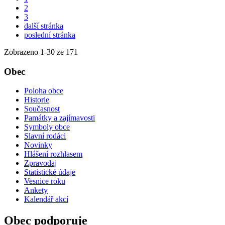
2
3
další stránka
poslední stránka
Zobrazeno
1
-
30
ze 171
Obec
Poloha obce
Historie
Současnost
Památky a zajímavosti
Symboly obce
Slavní rodáci
Novinky
Hlášení rozhlasem
Zpravodaj
Statistické údaje
Vesnice roku
Ankety
Kalendář akcí
Obec podporuje