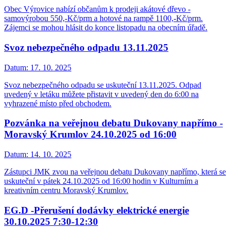
Obec Výrovice nabízí občanům k prodeji akátové dřevo -
samovýrobou 550,-Kč/prm a hotové na rampě 1100,-Kč/prm.
Zájemci se mohou hlásit do konce listopadu na obecním úřadě.
Svoz nebezpečného odpadu 13.11.2025
Datum:
17. 10. 2025
Svoz nebezpečného odpadu se uskuteční 13.11.2025. Odpad
uvedený v letáku můžete přistavit v uvedený den do 6:00 na
vyhrazené místo před obchodem.
Pozvánka na veřejnou debatu Dukovany napřímo -
Moravský Krumlov 24.10.2025 od 16:00
Datum:
14. 10. 2025
Zástupci JMK zvou na veřejnou debatu Dukovany napřímo, která se
uskuteční v pátek 24.10.2025 od 16:00 hodin v Kulturním a
kreativním centru Moravský Krumlov.
EG.D -Přerušení dodávky elektrické energie
30.10.2025 7:30-12:30