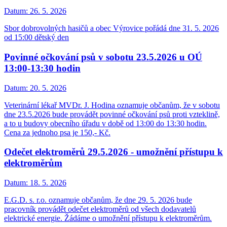
Datum:
26. 5. 2026
Sbor dobrovolných hasičů a obec Výrovice pořádá dne 31. 5. 2026
od 15:00 dětský den
Povinné očkování psů v sobotu 23.5.2026 u OÚ
13:00-13:30 hodin
Datum:
20. 5. 2026
Veterinární lékař MVDr. J. Hodina oznamuje občanům, že v sobotu
dne 23.5.2026 bude provádět povinné očkování psů proti vzteklině,
a to u budovy obecního úřadu v době od 13:00 do 13:30 hodin.
Cena za jednoho psa je 150,- Kč.
Odečet elektroměrů 29.5.2026 - umožnění přístupu k
elektroměrům
Datum:
18. 5. 2026
E.G.D. s. r.o. oznamuje občanům, že dne 29. 5. 2026 bude
pracovník provádět odečet elektroměrů od všech dodavatelů
elektrické energie. Žádáme o umožnění přístupu k elektroměrům.