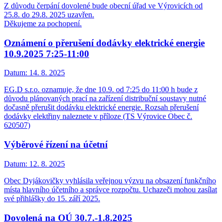
Z důvodu čerpání dovolené bude obecní úřad ve Výrovicích od
25.8. do 29.8. 2025 uzavřen.
Děkujeme za pochopení.
Oznámení o přerušení dodávky elektrické energie
10.9.2025 7:25-11:00
Datum:
14. 8. 2025
EG.D s.r.o. oznamuje, že dne 10.9. od 7:25 do 11:00 h bude z
důvodu plánovaných prací na zařízení distribuční soustavy nutné
dočasně přerušit dodávku elektrické energie. Rozsah přerušení
dodávky elektřiny naleznete v příloze (TS Výrovice Obec č.
620507)
Výběrové řízení na účetní
Datum:
12. 8. 2025
Obec Dyjákovičky vyhlásila veřejnou výzvu na obsazení funkčního
místa hlavního účetního a správce rozpočtu. Uchazeči mohou zasílat
své přihlášky do 15. září 2025.
Dovolená na OÚ 30.7.-1.8.2025