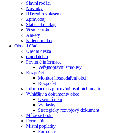
Slavní rodáci
Novinky
Hlášení rozhlasem
Zpravodaj
Statistické údaje
Vesnice roku
Ankety
Kalendář akcí
Obecní úřad
Úřední deska
e-podatelna
Povinné informace
Veřejnoprávní smlouvy
Rozpočet
Monitor hospodaření obcí
Rozpočet
Informace o zpracování osobních údajů
Vyhlášky a dokumenty obce
Územní plán
Vyhlášky
Strategický rozvojový dokument
Může se hodit
Formuláře
Místní poplatky
Formuláře