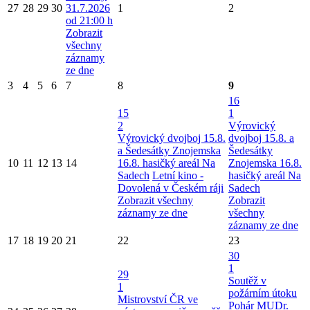
27
28
29
30
31.7.2026
1
2
od 21:00 h
Zobrazit
všechny
záznamy
ze dne
3
4
5
6
7
8
9
16
15
1
2
Výrovický
Výrovický dvojboj 15.8.
dvojboj 15.8. a
a Šedesátky Znojemska
Šedesátky
10
11
12
13
14
16.8. hasičký areál Na
Znojemska 16.8.
Sadech
Letní kino -
hasičký areál Na
Dovolená v Českém ráji
Sadech
Zobrazit všechny
Zobrazit
záznamy ze dne
všechny
záznamy ze dne
17
18
19
20
21
22
23
30
1
29
Soutěž v
1
požárním útoku
Mistrovství ČR ve
Pohár MUDr.