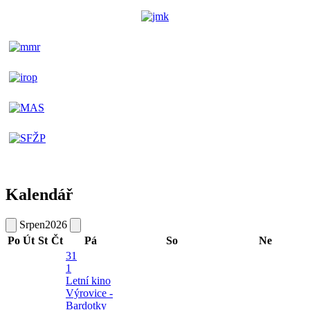
Kalendář
Srpen
2026
Po
Út
St
Čt
Pá
So
Ne
31
1
Letní kino
Výrovice -
Bardotky