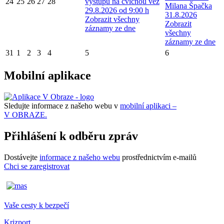
24
25
26
27
28
výstupu na cvičnou věž
Milana Špačka
29.8.2026 od 9:00 h
31.8.2026
Zobrazit všechny
Zobrazit
záznamy ze dne
všechny
záznamy ze dne
31
1
2
3
4
5
6
Mobilní aplikace
Sledujte informace z našeho webu v
mobilní aplikaci –
V OBRAZE.
Přihlášení k odběru zpráv
Dostávejte
informace z našeho webu
prostřednictvím e-mailů
Chci se zaregistrovat
Vaše cesty k bezpečí
Krizport