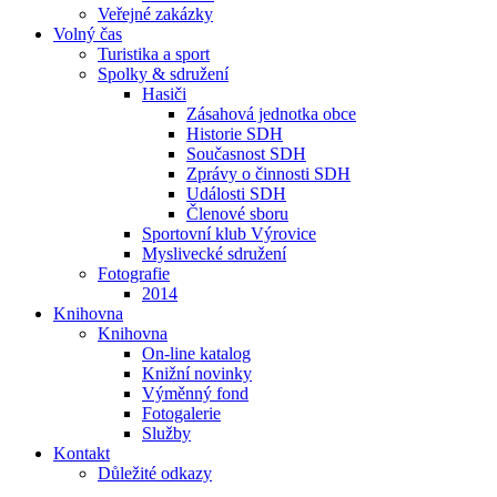
Veřejné zakázky
Volný čas
Turistika a sport
Spolky & sdružení
Hasiči
Zásahová jednotka obce
Historie SDH
Současnost SDH
Zprávy o činnosti SDH
Události SDH
Členové sboru
Sportovní klub Výrovice
Myslivecké sdružení
Fotografie
2014
Knihovna
Knihovna
On-line katalog
Knižní novinky
Výměnný fond
Fotogalerie
Služby
Kontakt
Důležité odkazy