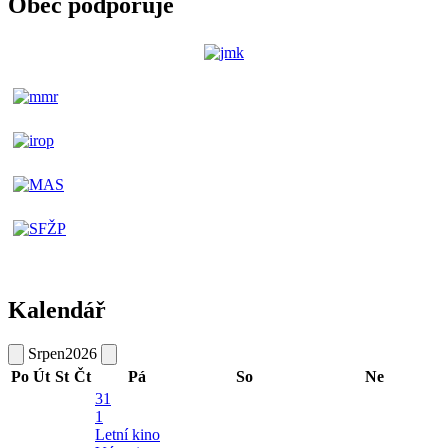
Obec podporuje
Kalendář
Srpen
2026
Po
Út
St
Čt
Pá
So
Ne
31
1
Letní kino