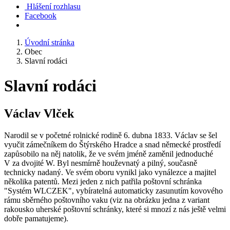
Hlášení rozhlasu
Facebook
Úvodní stránka
Obec
Slavní rodáci
Slavní rodáci
Václav Vlček
Narodil se v početné rolnické rodině 6. dubna 1833. Václav se šel
vyučit zámečníkem do Štýrského Hradce a snad německé prostředí
zapůsobilo na něj natolik, že ve svém jméně zaměnil jednoduché
V za dvojité W. Byl nesmírně houževnatý a pilný, současně
technicky nadaný. Ve svém oboru vynikl jako vynálezce a majitel
několika patentů. Mezi jeden z nich patřila poštovní schránka
"Systém WLCZEK", vybíratelná automaticky zasunutím kovového
rámu sběrného poštovního vaku (viz na obrázku jedna z variant
rakousko uherské poštovní schránky, které si mnozí z nás ještě velmi
dobře pamatujeme).