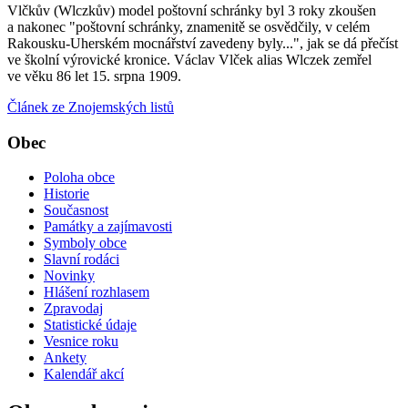
Vlčkův (Wlczkův) model poštovní schránky byl 3 roky zkoušen
a nakonec "poštovní schránky, znamenitě se osvědčily, v celém
Rakousku-Uherském mocnářství zavedeny byly...", jak se dá přečíst
ve školní výrovické kronice. Václav Vlček alias Wlczek zemřel
ve věku 86 let 15. srpna 1909.
Článek ze Znojemských listů
Obec
Poloha obce
Historie
Současnost
Památky a zajímavosti
Symboly obce
Slavní rodáci
Novinky
Hlášení rozhlasem
Zpravodaj
Statistické údaje
Vesnice roku
Ankety
Kalendář akcí