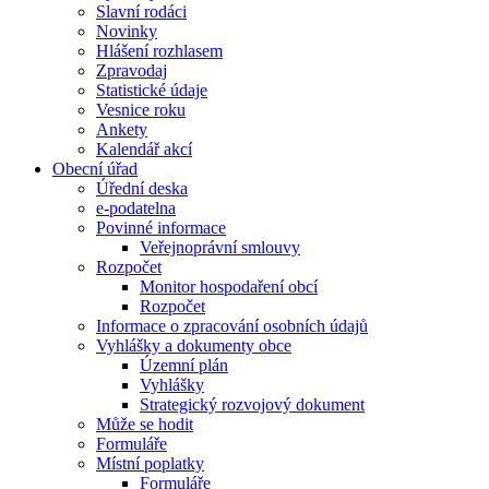
Slavní rodáci
Novinky
Hlášení rozhlasem
Zpravodaj
Statistické údaje
Vesnice roku
Ankety
Kalendář akcí
Obecní úřad
Úřední deska
e-podatelna
Povinné informace
Veřejnoprávní smlouvy
Rozpočet
Monitor hospodaření obcí
Rozpočet
Informace o zpracování osobních údajů
Vyhlášky a dokumenty obce
Územní plán
Vyhlášky
Strategický rozvojový dokument
Může se hodit
Formuláře
Místní poplatky
Formuláře