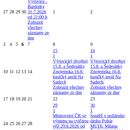
Výrovice -
Bardotky
27
28
29
30
31.7.2026
1
2
od 21:00 h
Zobrazit
všechny
záznamy ze
dne
3
4
5
6
7
8
9
15
16
1
1
Výrovický dvojboj
Výrovický dvojboj
15.8. a Šedesátky
15.8. a Šedesátky
10
11
12
13
14
Znojemska 16.8.
Znojemska 16.8.
hasičký areál Na
hasičký areál Na
Sadech
Sadech
Zobrazit všechny
Zobrazit všechny
záznamy ze dne
záznamy ze dne
17
18
19
20
21
22
23
29
30
1
1
Mistrovství ČR ve
Soutěž v požárním
výstupu na cvičnou
útoku Pohár
24
25
26
27
28
věž 29.8.2026 od
MUDr. Milana