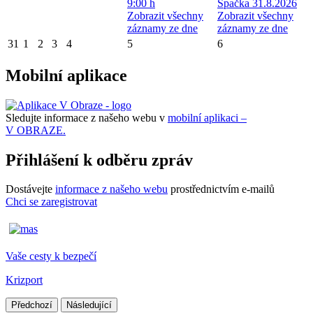
9:00 h
Špačka 31.8.2026
Zobrazit všechny
Zobrazit všechny
záznamy ze dne
záznamy ze dne
31
1
2
3
4
5
6
Mobilní aplikace
Sledujte informace z našeho webu v
mobilní aplikaci –
V OBRAZE.
Přihlášení k odběru zpráv
Dostávejte
informace z našeho webu
prostřednictvím e-mailů
Chci se zaregistrovat
Vaše cesty k bezpečí
Krizport
Předchozí
Následující