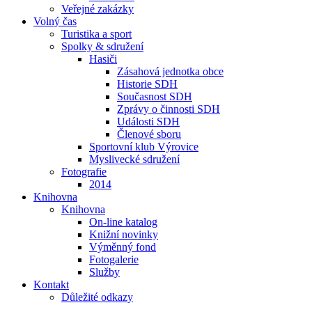
Veřejné zakázky
Volný čas
Turistika a sport
Spolky & sdružení
Hasiči
Zásahová jednotka obce
Historie SDH
Současnost SDH
Zprávy o činnosti SDH
Události SDH
Členové sboru
Sportovní klub Výrovice
Myslivecké sdružení
Fotografie
2014
Knihovna
Knihovna
On-line katalog
Knižní novinky
Výměnný fond
Fotogalerie
Služby
Kontakt
Důležité odkazy