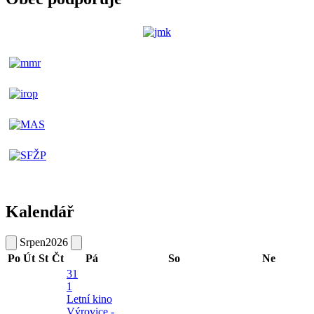
Kalendář
Srpen
2026
Po
Út
St
Čt
Pá
So
Ne
31
1
Letní kino
Výrovice -