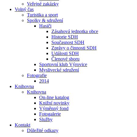
Veřejné zakázky
Volný čas
Turistika a sport
Spolky & sdružení
Hasiči
Zásahová jednotka obce
Historie SDH
Současnost SDH
Zprávy o činnosti SDH
Události SDH
Členové sboru
Sportovní klub Výrovice
Myslivecké sdružení
Fotografie
2014
Knihovna
Knihovna
On-line katalog
Knižní novinky
Výměnný fond
Fotogalerie
Služby
Kontakt
Důležité odkazy