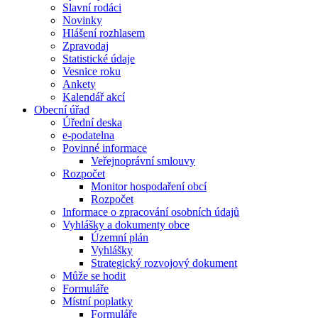
Slavní rodáci
Novinky
Hlášení rozhlasem
Zpravodaj
Statistické údaje
Vesnice roku
Ankety
Kalendář akcí
Obecní úřad
Úřední deska
e-podatelna
Povinné informace
Veřejnoprávní smlouvy
Rozpočet
Monitor hospodaření obcí
Rozpočet
Informace o zpracování osobních údajů
Vyhlášky a dokumenty obce
Územní plán
Vyhlášky
Strategický rozvojový dokument
Může se hodit
Formuláře
Místní poplatky
Formuláře