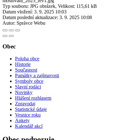
mostovani_2025_rev1.jpg
Typ souboru: JPG obrázek, Velikost: 115,61 kB
Datum vložení:
3. 9. 2025 10:03
Datum poslední aktualizace:
3. 9. 2025 10:08
Autor:
Správce Webu
Obec
Poloha obce
Historie
Současnost
Památky a zajímavosti
Symboly obce
Slavní rodáci
Novinky
Hlášení rozhlasem
Zpravodaj
Statistické údaje
Vesnice roku
Ankety
Kalendář akcí
Obec podporuje