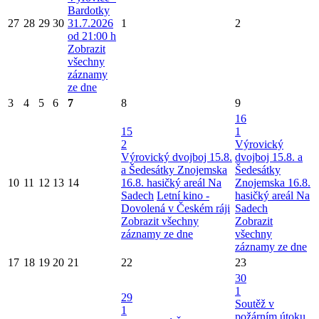
Bardotky
27
28
29
30
31.7.2026
1
2
od 21:00 h
Zobrazit
všechny
záznamy
ze dne
3
4
5
6
7
8
9
16
15
1
2
Výrovický
Výrovický dvojboj 15.8.
dvojboj 15.8. a
a Šedesátky Znojemska
Šedesátky
10
11
12
13
14
16.8. hasičký areál Na
Znojemska 16.8.
Sadech
Letní kino -
hasičký areál Na
Dovolená v Českém ráji
Sadech
Zobrazit všechny
Zobrazit
záznamy ze dne
všechny
záznamy ze dne
17
18
19
20
21
22
23
30
1
29
Soutěž v
1
požárním útoku