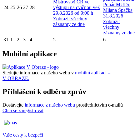
Mistrovství ČR ve
Pohár MUDr.
24
25
26
27
28
výstupu na cvičnou věž
Milana Špačka
29.8.2026 od 9:00 h
31.8.2026
Zobrazit všechny
Zobrazit
záznamy ze dne
všechny
záznamy ze dne
31
1
2
3
4
5
6
Mobilní aplikace
Sledujte informace z našeho webu v
mobilní aplikaci –
V OBRAZE.
Přihlášení k odběru zpráv
Dostávejte
informace z našeho webu
prostřednictvím e-mailů
Chci se zaregistrovat
Vaše cesty k bezpečí