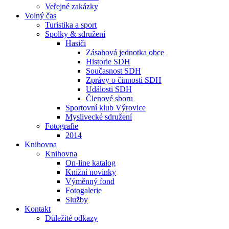
Veřejné zakázky
Volný čas
Turistika a sport
Spolky & sdružení
Hasiči
Zásahová jednotka obce
Historie SDH
Současnost SDH
Zprávy o činnosti SDH
Události SDH
Členové sboru
Sportovní klub Výrovice
Myslivecké sdružení
Fotografie
2014
Knihovna
Knihovna
On-line katalog
Knižní novinky
Výměnný fond
Fotogalerie
Služby
Kontakt
Důležité odkazy