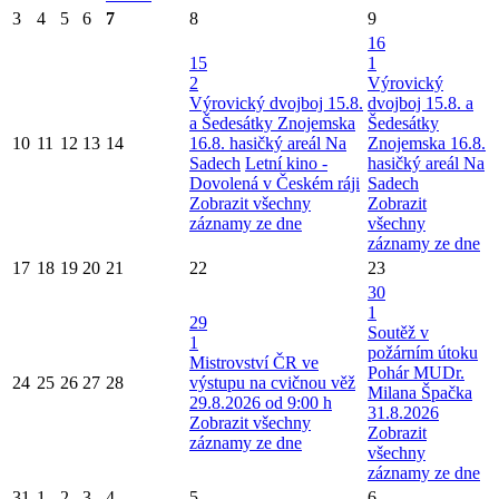
3
4
5
6
7
8
9
16
15
1
2
Výrovický
Výrovický dvojboj 15.8.
dvojboj 15.8. a
a Šedesátky Znojemska
Šedesátky
10
11
12
13
14
16.8. hasičký areál Na
Znojemska 16.8.
Sadech
Letní kino -
hasičký areál Na
Dovolená v Českém ráji
Sadech
Zobrazit všechny
Zobrazit
záznamy ze dne
všechny
záznamy ze dne
17
18
19
20
21
22
23
30
1
29
Soutěž v
1
požárním útoku
Mistrovství ČR ve
Pohár MUDr.
24
25
26
27
28
výstupu na cvičnou věž
Milana Špačka
29.8.2026 od 9:00 h
31.8.2026
Zobrazit všechny
Zobrazit
záznamy ze dne
všechny
záznamy ze dne
31
1
2
3
4
5
6