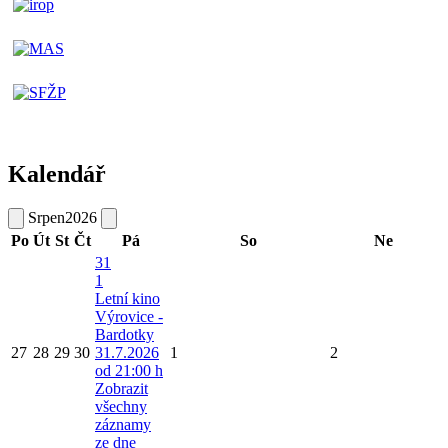
Kalendář
Srpen
2026
Po
Út
St
Čt
Pá
So
Ne
31
1
Letní kino
Výrovice -
Bardotky
27
28
29
30
31.7.2026
1
2
od 21:00 h
Zobrazit
všechny
záznamy
ze dne