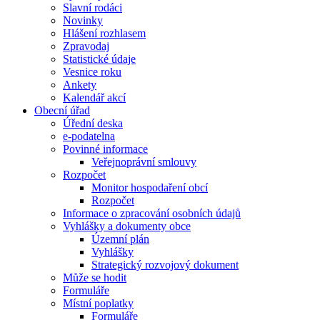
Slavní rodáci
Novinky
Hlášení rozhlasem
Zpravodaj
Statistické údaje
Vesnice roku
Ankety
Kalendář akcí
Obecní úřad
Úřední deska
e-podatelna
Povinné informace
Veřejnoprávní smlouvy
Rozpočet
Monitor hospodaření obcí
Rozpočet
Informace o zpracování osobních údajů
Vyhlášky a dokumenty obce
Územní plán
Vyhlášky
Strategický rozvojový dokument
Může se hodit
Formuláře
Místní poplatky
Formuláře