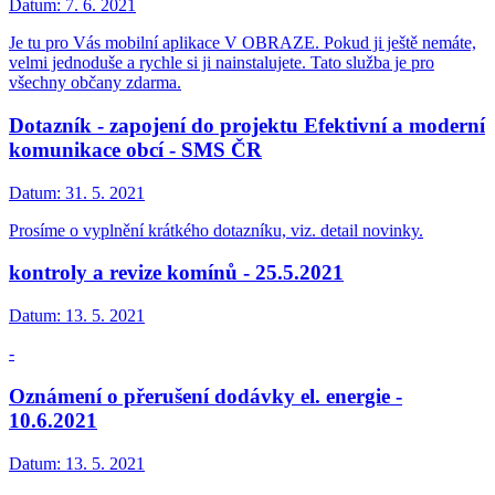
Datum:
7. 6. 2021
Je tu pro Vás mobilní aplikace V OBRAZE. Pokud ji ještě nemáte,
velmi jednoduše a rychle si ji nainstalujete. Tato služba je pro
všechny občany zdarma.
Dotazník - zapojení do projektu Efektivní a moderní
komunikace obcí - SMS ČR
Datum:
31. 5. 2021
Prosíme o vyplnění krátkého dotazníku, viz. detail novinky.
kontroly a revize komínů - 25.5.2021
Datum:
13. 5. 2021
-
Oznámení o přerušení dodávky el. energie -
10.6.2021
Datum:
13. 5. 2021