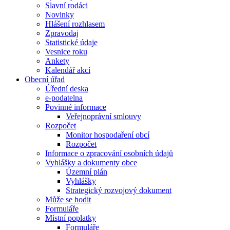
Slavní rodáci
Novinky
Hlášení rozhlasem
Zpravodaj
Statistické údaje
Vesnice roku
Ankety
Kalendář akcí
Obecní úřad
Úřední deska
e-podatelna
Povinné informace
Veřejnoprávní smlouvy
Rozpočet
Monitor hospodaření obcí
Rozpočet
Informace o zpracování osobních údajů
Vyhlášky a dokumenty obce
Územní plán
Vyhlášky
Strategický rozvojový dokument
Může se hodit
Formuláře
Místní poplatky
Formuláře