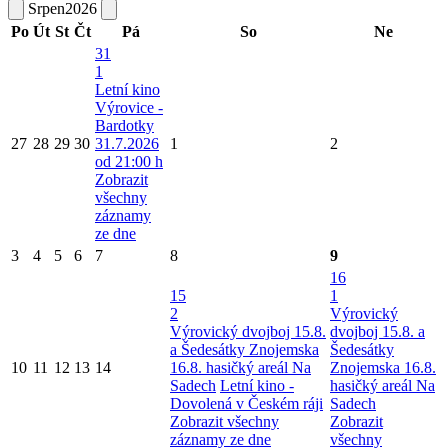
Srpen
2026
Po
Út
St
Čt
Pá
So
Ne
31
1
Letní kino
Výrovice -
Bardotky
27
28
29
30
31.7.2026
1
2
od 21:00 h
Zobrazit
všechny
záznamy
ze dne
3
4
5
6
7
8
9
16
15
1
2
Výrovický
Výrovický dvojboj 15.8.
dvojboj 15.8. a
a Šedesátky Znojemska
Šedesátky
10
11
12
13
14
16.8. hasičký areál Na
Znojemska 16.8.
Sadech
Letní kino -
hasičký areál Na
Dovolená v Českém ráji
Sadech
Zobrazit všechny
Zobrazit
záznamy ze dne
všechny