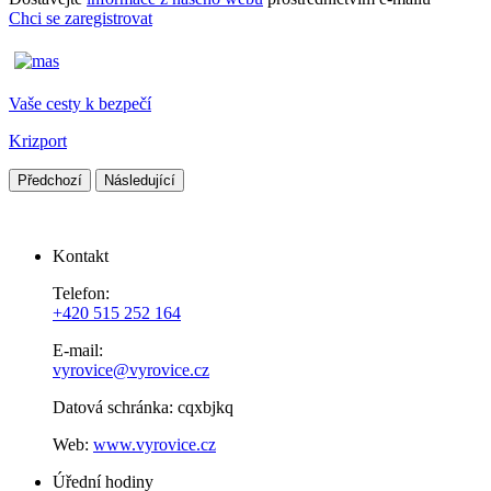
Chci se zaregistrovat
Vaše cesty k bezpečí
Krizport
Předchozí
Následující
Kontakt
Telefon:
+420 515 252 164
E-mail:
vyrovice@vyrovice.cz
Datová schránka: cqxbjkq
Web:
www.vyrovice.cz
Úřední hodiny