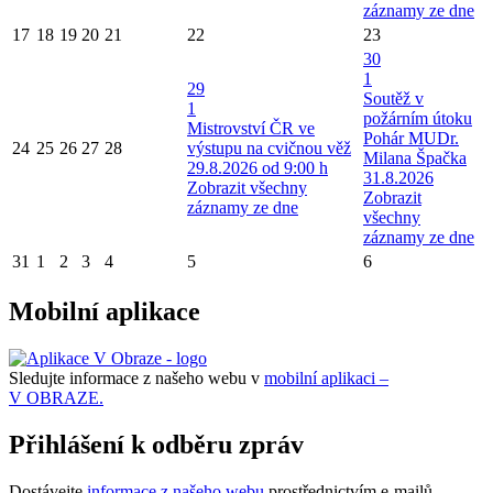
záznamy ze dne
17
18
19
20
21
22
23
30
1
29
Soutěž v
1
požárním útoku
Mistrovství ČR ve
Pohár MUDr.
24
25
26
27
28
výstupu na cvičnou věž
Milana Špačka
29.8.2026 od 9:00 h
31.8.2026
Zobrazit všechny
Zobrazit
záznamy ze dne
všechny
záznamy ze dne
31
1
2
3
4
5
6
Mobilní aplikace
Sledujte informace z našeho webu v
mobilní aplikaci –
V OBRAZE.
Přihlášení k odběru zpráv
Dostávejte
informace z našeho webu
prostřednictvím e-mailů