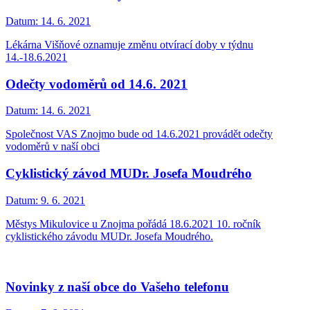
Datum:
14. 6. 2021
Lékárna Višňové oznamuje změnu otvírací doby v týdnu
14.-18.6.2021
Odečty vodoměrů od 14.6. 2021
Datum:
14. 6. 2021
Společnost VAS Znojmo bude od 14.6.2021 provádět odečty
vodoměrů v naší obci
Cyklistický závod MUDr. Josefa Moudrého
Datum:
9. 6. 2021
Městys Mikulovice u Znojma pořádá 18.6.2021 10. ročník
cyklistického závodu MUDr. Josefa Moudrého.
Novinky z naší obce do Vašeho telefonu