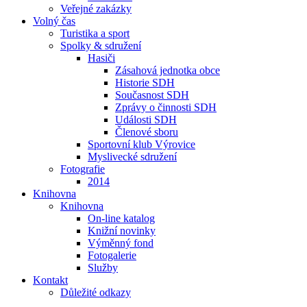
Veřejné zakázky
Volný čas
Turistika a sport
Spolky & sdružení
Hasiči
Zásahová jednotka obce
Historie SDH
Současnost SDH
Zprávy o činnosti SDH
Události SDH
Členové sboru
Sportovní klub Výrovice
Myslivecké sdružení
Fotografie
2014
Knihovna
Knihovna
On-line katalog
Knižní novinky
Výměnný fond
Fotogalerie
Služby
Kontakt
Důležité odkazy