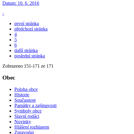
Datum:
10. 6. 2016
-
první stránka
předchozí stránka
4
5
6
další stránka
poslední stránka
Zobrazeno
151
-
171
ze 171
Obec
Poloha obce
Historie
Současnost
Památky a zajímavosti
Symboly obce
Slavní rodáci
Novinky
Hlášení rozhlasem
Zpravodaj