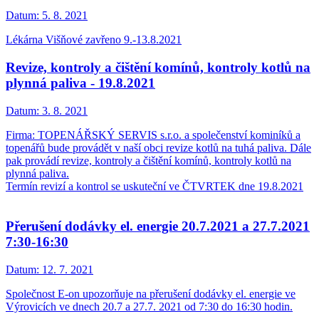
Datum:
5. 8. 2021
Lékárna Višňové zavřeno 9.-13.8.2021
Revize, kontroly a čištění komínů, kontroly kotlů na
plynná paliva - 19.8.2021
Datum:
3. 8. 2021
Firma: TOPENÁŘSKÝ SERVIS s.r.o. a společenství kominíků a
topenářů bude provádět v naší obci revize kotlů na tuhá paliva. Dále
pak provádí revize, kontroly a čištění komínů, kontroly kotlů na
plynná paliva.
Termín revizí a kontrol se uskuteční ve ČTVRTEK dne 19.8.2021
Přerušení dodávky el. energie 20.7.2021 a 27.7.2021
7:30-16:30
Datum:
12. 7. 2021
Společnost E-on upozorňuje na přerušení dodávky el. energie ve
Výrovicích ve dnech 20.7 a 27.7. 2021 od 7:30 do 16:30 hodin.