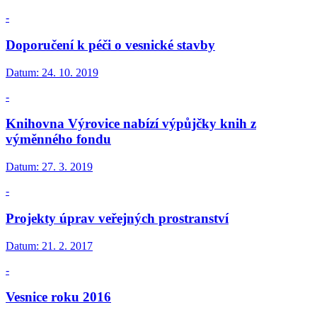
-
Doporučení k péči o vesnické stavby
Datum:
24. 10. 2019
-
Knihovna Výrovice nabízí výpůjčky knih z
výměnného fondu
Datum:
27. 3. 2019
-
Projekty úprav veřejných prostranství
Datum:
21. 2. 2017
-
Vesnice roku 2016