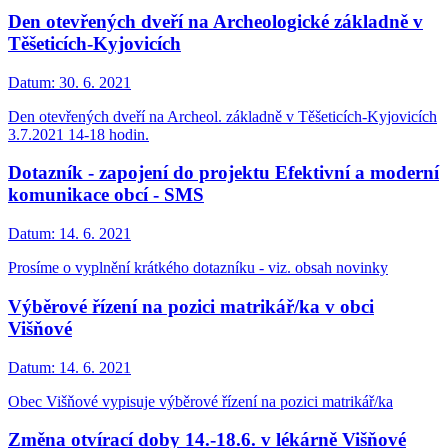
Den otevřených dveří na Archeologické základně v
Těšeticích-Kyjovicích
Datum:
30. 6. 2021
Den otevřených dveří na Archeol. základně v Těšeticích-Kyjovicích
3.7.2021 14-18 hodin.
Dotazník - zapojení do projektu Efektivní a moderní
komunikace obcí - SMS
Datum:
14. 6. 2021
Prosíme o vyplnění krátkého dotazníku - viz. obsah novinky
Výběrové řízení na pozici matrikář/ka v obci
Višňové
Datum:
14. 6. 2021
Obec Višňové vypisuje výběrové řízení na pozici matrikář/ka
Změna otvírací doby 14.-18.6. v lékárně Višňové