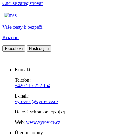
Chci se zaregistrovat
Vaše cesty k bezpečí
Krizport
Předchozí
Následující
Kontakt
Telefon:
+420 515 252 164
E-mail:
vyrovice@vyrovice.cz
Datová schránka: cqxbjkq
Web:
www.vyrovice.cz
Úřední hodiny