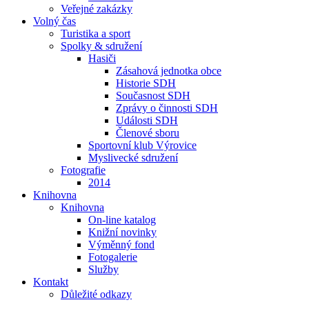
Veřejné zakázky
Volný čas
Turistika a sport
Spolky & sdružení
Hasiči
Zásahová jednotka obce
Historie SDH
Současnost SDH
Zprávy o činnosti SDH
Události SDH
Členové sboru
Sportovní klub Výrovice
Myslivecké sdružení
Fotografie
2014
Knihovna
Knihovna
On-line katalog
Knižní novinky
Výměnný fond
Fotogalerie
Služby
Kontakt
Důležité odkazy