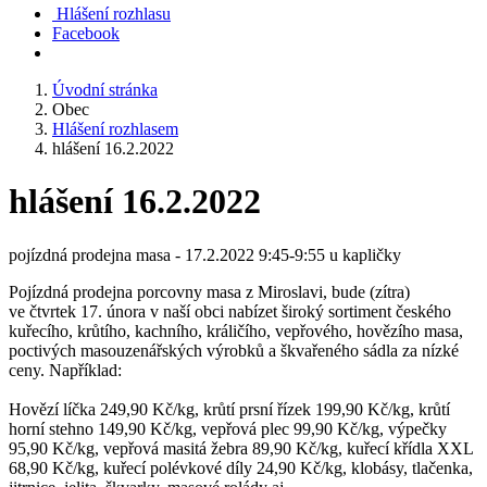
Hlášení rozhlasu
Facebook
Úvodní stránka
Obec
Hlášení rozhlasem
hlášení 16.2.2022
hlášení 16.2.2022
pojízdná prodejna masa - 17.2.2022 9:45-9:55 u kapličky
Pojízdná prodejna porcovny masa z Miroslavi, bude (zítra)
ve čtvrtek 17. února v naší obci nabízet široký sortiment českého
kuřecího, krůtího, kachního, králičího, vepřového, hovězího masa,
poctivých masouzenářských výrobků a škvařeného sádla za nízké
ceny. Například:
Hovězí líčka 249,90 Kč/kg, krůtí prsní řízek 199,90 Kč/kg, krůtí
horní stehno 149,90 Kč/kg, vepřová plec 99,90 Kč/kg, výpečky
95,90 Kč/kg, vepřová masitá žebra 89,90 Kč/kg, kuřecí křídla XXL
68,90 Kč/kg, kuřecí polévkové díly 24,90 Kč/kg, klobásy, tlačenka,