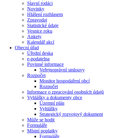
Slavní rodáci
Novinky
Hlášení rozhlasem
Zpravodaj
Statistické údaje
Vesnice roku
Ankety
Kalendář akcí
Obecní úřad
Úřední deska
e-podatelna
Povinné informace
Veřejnoprávní smlouvy
Rozpočet
Monitor hospodaření obcí
Rozpočet
Informace o zpracování osobních údajů
Vyhlášky a dokumenty obce
Územní plán
Vyhlášky
Strategický rozvojový dokument
Může se hodit
Formuláře
Místní poplatky
Formuláře