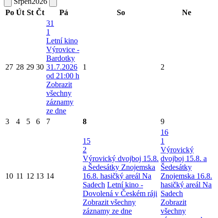
Srpen
2026
Po
Út
St
Čt
Pá
So
Ne
31
1
Letní kino
Výrovice -
Bardotky
27
28
29
30
31.7.2026
1
2
od 21:00 h
Zobrazit
všechny
záznamy
ze dne
3
4
5
6
7
8
9
16
15
1
2
Výrovický
Výrovický dvojboj 15.8.
dvojboj 15.8. a
a Šedesátky Znojemska
Šedesátky
10
11
12
13
14
16.8. hasičký areál Na
Znojemska 16.8.
Sadech
Letní kino -
hasičký areál Na
Dovolená v Českém ráji
Sadech
Zobrazit všechny
Zobrazit
záznamy ze dne
všechny