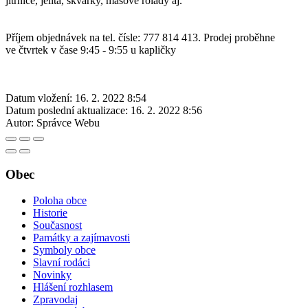
jitrnice, jelita, škvarky, masové rolády aj.
Příjem objednávek na tel. čísle: 777 814 413. Prodej proběhne
ve čtvrtek v čase 9:45 - 9:55 u kapličky
Datum vložení:
16. 2. 2022 8:54
Datum poslední aktualizace:
16. 2. 2022 8:56
Autor:
Správce Webu
Obec
Poloha obce
Historie
Současnost
Památky a zajímavosti
Symboly obce
Slavní rodáci
Novinky
Hlášení rozhlasem
Zpravodaj