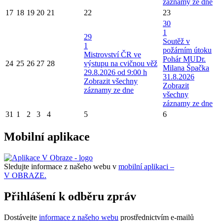
záznamy ze dne
17
18
19
20
21
22
23
30
1
29
Soutěž v
1
požárním útoku
Mistrovství ČR ve
Pohár MUDr.
24
25
26
27
28
výstupu na cvičnou věž
Milana Špačka
29.8.2026 od 9:00 h
31.8.2026
Zobrazit všechny
Zobrazit
záznamy ze dne
všechny
záznamy ze dne
31
1
2
3
4
5
6
Mobilní aplikace
Sledujte informace z našeho webu v
mobilní aplikaci –
V OBRAZE.
Přihlášení k odběru zpráv
Dostávejte
informace z našeho webu
prostřednictvím e-mailů